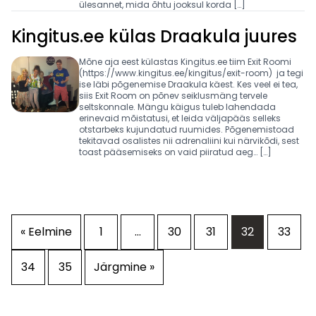
ülesannet, mida õhtu jooksul korda […]
Kingitus.ee külas Draakula juures
Mõne aja eest külastas Kingitus.ee tiim Exit Roomi
(https://www.kingitus.ee/kingitus/exit-room) ja tegi
ise läbi põgenemise Draakula käest. Kes veel ei tea,
siis Exit Room on põnev seiklusmäng tervele
seltskonnale. Mängu käigus tuleb lahendada
erinevaid mõistatusi, et leida väljapääs selleks
otstarbeks kujundatud ruumides. Põgenemistoad
tekitavad osalistes nii adrenaliini kui närvikõdi, sest
toast pääsemiseks on vaid piiratud aeg… […]
« Eelmine
1
…
30
31
32
33
34
35
Järgmine »