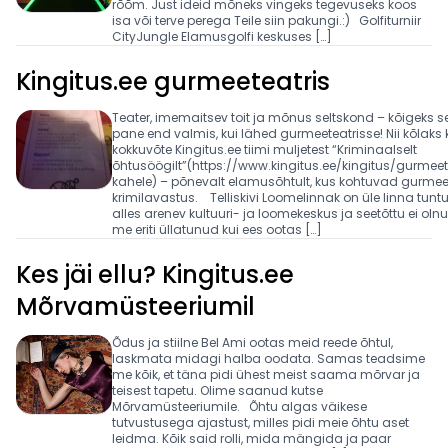
rõõm. Just ideid mõneks vingeks tegevuseks koos
isa või terve perega Teile siin pakungi.:) Golfiturniir
CityJungle Elamusgolfi keskuses […]
Kingitus.ee gurmeeteatris
Teater, imemaitsev toit ja mõnus seltskond – kõigeks se
pane end valmis, kui lähed gurmeeteatrisse! Nii kõlaks k
kokkuvõte Kingitus.ee tiimi muljetest “Kriminaalselt
õhtusöögilt”(https://www.kingitus.ee/kingitus/gurmeet
kahele) – põnevalt elamusõhtult, kus kohtuvad gurmeet
krimilavastus. Telliskivi Loomelinnak on üle linna tuntu
alles arenev kultuuri- ja loomekeskus ja seetõttu ei oln
me eriti üllatunud kui ees ootas […]
Kes jäi ellu? Kingitus.ee
Mõrvamüsteeriumil
Õdus ja stiilne Bel Ami ootas meid reede õhtul,
laskmata midagi halba oodata. Samas teadsime
me kõik, et täna pidi ühest meist saama mõrvar ja
teisest tapetu. Olime saanud kutse
Mõrvamüsteeriumile. Õhtu algas väikese
tutvustusega ajastust, milles pidi meie õhtu aset
leidma. Kõik said rolli, mida mängida ja paar