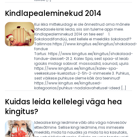
Kindlapealeminekud 2014
Kui ikka mittekuidagi ei ole õnnestnud oma mõnele
lähedasele kinki leida, siis siin tuleme appi meie.
Kindlapealeminekud 2014 on teie ees! 1.
Šokolaadifondüü, sest kellele ei meeldiks šokolaad!?
Tallinnas:https://www.kingitus.ee/kingitus/shokolaad
fondue
Tartus: https://www.kingitus.ee/kingitus/shokolaad-
fondue-dessert-2t 2. Kalev Spa, sest spaa-st leiab
igaüks midagi sobivat: massaažid, saunad, ujula.
https://www.kingitus.ee/kingitus/kalev-spa-
veekeskuse-kuelastus-2-5h-2-inimesele 3. Puhkus,
sest väikese puhkuse oleme kõik ära teeninud!
https://www.kingitus.ee/kingitused-
kategoorias/puhkus-nadalavahetusel-ideed […]
Kuidas leida kellelegi väga hea
kingitus?
Ideaalse kingi leidmine võib olla väga närvesööv
ettevõtmine. Sellise kingi leidmine, mis inimesele
meeldib, mida ta naudiks ja mida ta ka kasutaks,