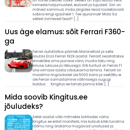
on vahel tõeliselt raske. Selleks on vaja teada veidi
inimeste harjumustest, eluloost ja tujudest. Siin on
mõned sammud, mida järgides leiad loodetavasti
sobiva kingi igaühele! 1. Tee ajurünnak! Mida Sa
sellest inimesest tead? […]
Uus äge elamus: sõit Ferrari F360-
ga
Ferrari autotöötus pärineb Maranellost ja selle
asutas Enzo Ferrari 1929.aastal. Ferrarit seostatakse
ennekõike oma punase värvi, musta täku ning
kiiruse, luksuse ja rikkusega. Eriti tuntud on Ferrari F1
ühe viimase aasta võidukaima tiimina. Ferrarit on
maailma ringradadel üle 5000 korra ja seetõttu ei
ole Ferrari samastamine võitmisega sugugi
liialdus. Kingitus.ee tahab panna kõiki […]
Mida soovib Kingitus.ee
jõuludeks?
Sellel aastal võib mitmetes kohtades näha
Kingitus.ee erilist manifesti, mis kutsub kõiki tundma
rõõmu ning äratama magavad unistused ja