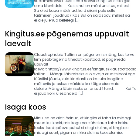
südamesoovid. Just seda soovib Kingitus.ee kõigile
oma klientidele. Kas sinul on mõni unistus, millest
Sa oled kaua mõelnud, kuid siiani pole selle
täitmiseni jõudnud? Kas Sul on salasoov, millest sa
ei ole julenud kellelegi […]
Kingitus.ee põgenemas uppuvalt
laevalt
Claustrophobia Tallinn on põgenemismäng, kus terve
tiim peab tegema tihedat koostööd, et põgeneda
upuvalt
laevalt https://www.kingitus.ee/kingitus/klaustrofoobi
tallinn . Mängu läbimiseks ei ole vaja eruditsiooni ega
füüsilist jõudu, kuid kindlasti on kasuks loogiline
mõtteviis ja oskus märkida ka kõige pisemaid
detaile. Mängu läbimiseks on antud 1 tund. Kui T
ei jõua kõiki ülesandeid […]
Isaga koos
Minu isa on alati öelnud, et kingiks ei taha ta midagi
muud kui kooki, mis kogu pere ühe laua taha kokku
tooks. Isadepäeva puhul ei olegi oluline, et kingitaks
midagi suurt, pigem on ikka oluline koosolemise