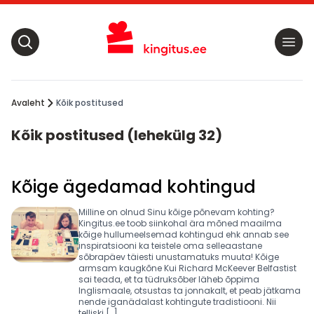
Avaleht
Kõik postitused
Kõik postitused (lehekülg 32)
Kõige ägedamad kohtingud
Milline on olnud Sinu kõige põnevam kohting?
Kingitus.ee toob siinkohal ära mõned maailma
kõige hullumeelsemad kohtingud ehk annab see
inspiratsiooni ka teistele oma selleaastane
sõbrapäev täiesti unustamatuks muuta! Kõige
armsam kaugkõne Kui Richard McKeever Belfastist
sai teada, et ta tüdruksõber läheb õppima
Inglismaale, otsustas ta jonnakalt, et peab jätkama
nende iganädalast kohtingute tradistiooni. Nii
telliski […]