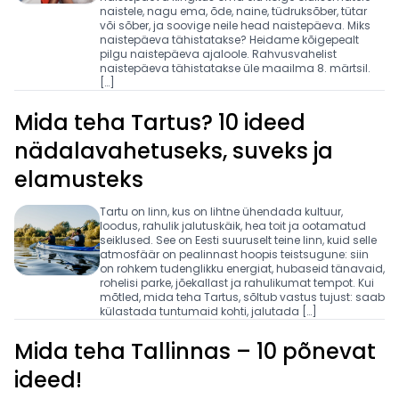
naistele, nagu ema, õde, naine, tüdruksõber, tütar
või sõber, ja soovige neile head naistepäeva. Miks
naistepäeva tähistatakse? Heidame kõigepealt
pilgu naistepäeva ajaloole. Rahvusvahelist
naistepäeva tähistatakse üle maailma 8. märtsil.
[…]
Mida teha Tartus? 10 ideed
nädalavahetuseks, suveks ja
elamusteks
Tartu on linn, kus on lihtne ühendada kultuur,
loodus, rahulik jalutuskäik, hea toit ja ootamatud
seiklused. See on Eesti suuruselt teine linn, kuid selle
atmosfäär on pealinnast hoopis teistsugune: siin
on rohkem tudenglikku energiat, hubaseid tänavaid,
rohelisi parke, jõekallast ja rahulikumat tempot. Kui
mõtled, mida teha Tartus, sõltub vastus tujust: saab
külastada tuntumaid kohti, jalutada […]
Mida teha Tallinnas – 10 põnevat
ideed!