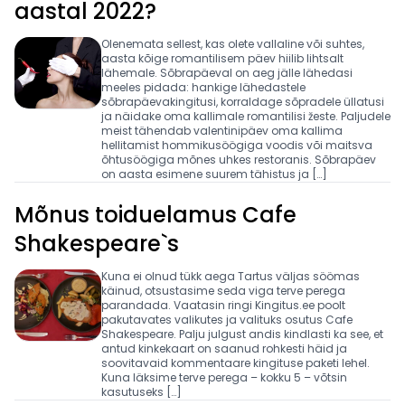
aastal 2022?
Olenemata sellest, kas olete vallaline või suhtes,
aasta kõige romantilisem päev hiilib lihtsalt
lähemale. Sõbrapäeval on aeg jälle lähedasi
meeles pidada: hankige lähedastele
sõbrapäevakingitusi, korraldage sõpradele üllatusi
ja näidake oma kallimale romantilisi žeste. Paljudele
meist tähendab valentinipäev oma kallima
hellitamist hommikusöögiga voodis või maitsva
õhtusöögiga mõnes uhkes restoranis. Sõbrapäev
on aasta esimene suurem tähistus ja […]
Mõnus toiduelamus Cafe
Shakespeare`s
Kuna ei olnud tükk aega Tartus väljas söömas
käinud, otsustasime seda viga terve perega
parandada. Vaatasin ringi Kingitus.ee poolt
pakutavates valikutes ja valituks osutus Cafe
Shakespeare. Palju julgust andis kindlasti ka see, et
antud kinkekaart on saanud rohkesti häid ja
soovitavaid kommentaare kingituse paketi lehel.
Kuna läksime terve perega – kokku 5 – võtsin
kasutuseks […]