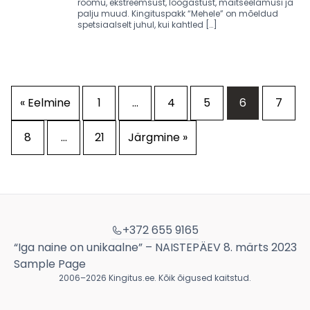
rõõmu, ekstreemsust, lõõgastust, maitseelamusi ja
palju muud. Kingituspakk “Mehele” on mõeldud
spetsiaalselt juhul, kui kahtled […]
« Eelmine
1
…
4
5
6
7
8
…
21
Järgmine »
+372 655 9165
“Iga naine on unikaalne” – NAISTEPÄEV 8. märts 2023
Sample Page
2006–2026 Kingitus.ee. Kõik õigused kaitstud.