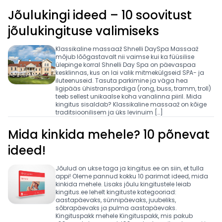
Jõulukingi ideed – 10 soovitust
jõulukingituse valimiseks
Klassikaline massaaž Shnelli DaySpa Massaaž
mõjub lõõgastavalt nii vaimse kui ka füüsilise
ülepinge korral Shnelli Day Spa on päevaspaa
kesklinnas, kus on lai valik mitmekülgseid SPA- ja
iluteenuseid. Tasuta parkimine ja väga hea
ligipääs ühistranspordiga (rong, buss, tramm, troll)
teeb sellest unikaalse koha vanalinna piiril. Mida
kingitus sisaldab? Klassikaline massaaž on kõige
traditsioonilisem ja üks levinuim […]
Mida kinkida mehele? 10 põnevat
ideed!
Jõulud on ukse taga ja kingitus.ee on siin, et tulla
appi! Oleme pannud kokku 10 parimat ideed, mida
kinkida mehele. Lisaks jõulu kingitustele leiab
kingitus.ee lehelt kingituste kategooriad:
aastapäevaks, sünnipäevaks, juubeliks,
sõbrapäevaks ja pulma aastapäevaks.
Kingituspakk mehele Kingituspakk, mis pakub