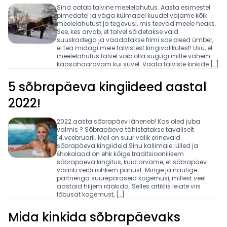
Sind ootab talvine meelelahutus. Aasta esimestel
pimedatel ja väga külmadel kuudel vajame kõik
meelelahutust ja tegevusi, mis teevad meele heaks.
See, kes arvab, et talvel sõidetakse vaid
suuskadega ja vaadatakse filmi soe pleed ümber,
ei tea midagi meie talvistest kingivalikutest! Usu, et
meelelahutus talvel võib olla sugugi mitte vähem
kaasahaaravam kui suvel. Vaata talviste kinkide […]
5 sõbrapäeva kingiideed aastal
2022!
2022.aasta sõbrapäev läheneb! Kas oled juba
valmis ? Sõbrapäeva tähistatakse tavaliselt
14.veebruaril. Meil on suur valik erinevaid
sõbrapäeva kingiideid Sinu kallimale. Lilled ja
śhokolaad on ehk kõige traditsioonilisem
sõbrapäeva kingitus, kuid arvame, et sõbrapäev
väärib veidi rohkem panust. Minge ja nautige
partneriga suurepäraseid kogemusi, millest veel
aastaid hiljem rääkida. Selles artiklis leiate viis
lõbusat kogemust, […]
Mida kinkida sõbrapäevaks