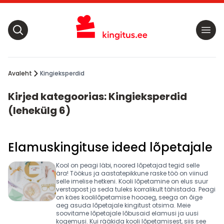
Avaleht
Kingieksperdid
Kirjed kategoorias: Kingieksperdid
(lehekülg 6)
Elamuskingituse ideed lõpetajale
Kool on peagi läbi, noored lõpetajad tegid selle
ära! Töökus ja aastatepikkune raske töö on viinud
selle imelise hetkeni. Kooli lõpetamine on elus suur
verstapost ja seda tuleks korralikult tähistada. Peagi
on käes koolilõpetamise hooaeg, seega on õige
aeg asuda lõpetajale kingitust otsima. Meie
soovitame lõpetajale lõbusaid elamusi ja uusi
kogemusi. Kui rääkida kooli lõpetamisest, siis see