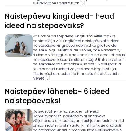
suurepärane saavutus on […]
Naistepäeva kingiideed- head
ideed naistepäevaks?
Kas otsite naistepäeva kingitust? Selles artiklis
panime kirja viis kingiideed naistepäevaks. Need
naistepäeva kingiideed sobivad kõigile teie elu
naistele, olgu selleks tüdruksõber, õde, vanaema,
ristiema või isegi töökaaslane. Hellita oma lähedasi
naistepäeval lõbusate elamustega! Rahvusvahelist
naistepäeva tähistatakse 8. märtsil. Naistepäeva
tavaks on, et mehed väljendavad kingituste ja
lillede näol armastust ja tunnustust naiste vastu.
Mehed […]
Naistepäev läheneb- 6 ideed
naistepäevaks!
Rahvusvaheline naistepäev läheneb!
Rahvusvahelisel naistepäeval on tavaks
väljendada armastust, austust ja tunnustust meid
ümbritsevate naiste vastu. Nii et hankige kindlasti
naistepäeva kingitus oma elu kõige olulisematele